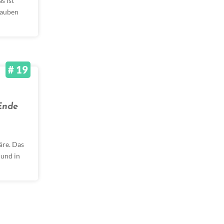
s ist
lauben
# 19
Ende
äre. Das
 und in