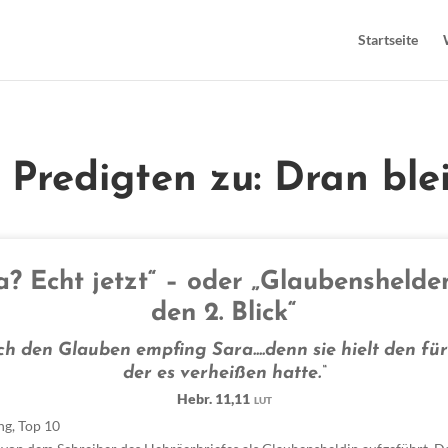
Startseite
e Predigten zu: Dran ble
a? Echt jetzt“ – oder „Glaubenshelde
den 2. Blick“
h den Glauben empfing Sara....denn sie hielt den für
der es verheißen hatte.“
Hebr. 11,11
LUT
ng
,
Top 10