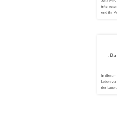
Sara wird
interessa
und ihr V
„Du
In diesem
Leben verl
der Lage 