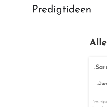
All
„Sar
„Durc
Ermutigu