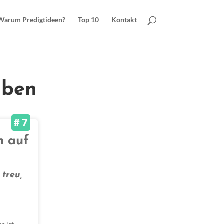
Warum Predigtideen?
Top 10
Kontakt
iben
# 7
n auf
 treu,