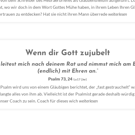
 von dem Schreiber des Hebräerbriefes als Glaubensheldin aufgeführt. Da
nt, wo wir doch in dem Wort Gottes Mühe haben, in ihrem Leben Ihren G
ertrauen zu entdecken? Hat sie nicht ihren Mann überrede
weiterlesen
Wenn dir Gott zujubelt
 leitest mich nach deinem Rat und nimmst mich am 
(endlich) mit Ehren an.“
Psalm 73, 24
Lu17 (Jer)
 Psalm wird uns von einem Gläubigen berichtet, der „fast gestrauchelt“ w
angte alles von ihm ab. Vielleicht ist der Psalmist gerade deshalb würdig
unser Coach zu sein. Coach für dieses wich
weiterlesen