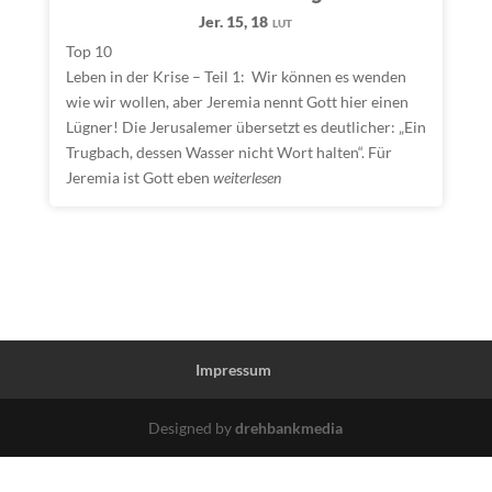
Jer. 15, 18
LUT
Top 10
Leben in der Krise – Teil 1: Wir können es wenden
wie wir wollen, aber Jeremia nennt Gott hier einen
Lügner! Die Jerusalemer übersetzt es deutlicher: „Ein
Trugbach, dessen Wasser nicht Wort halten“. Für
Jeremia ist Gott eben
weiterlesen
Impressum
Designed by
drehbankmedia