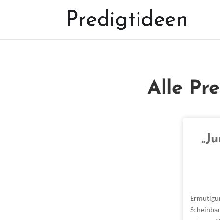
Alle Pr
„Ju
Ermutigu
Scheinbar