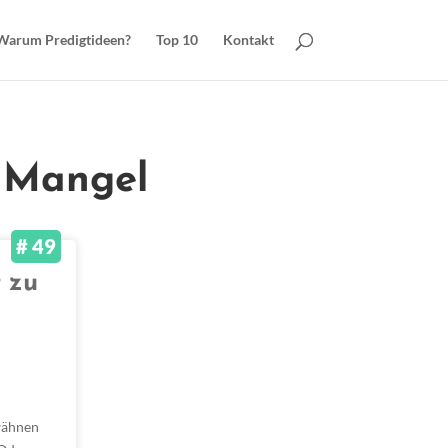
Warum Predigtideen?
Top 10
Kontakt
t Mangel
# 49
t zu
rwähnen