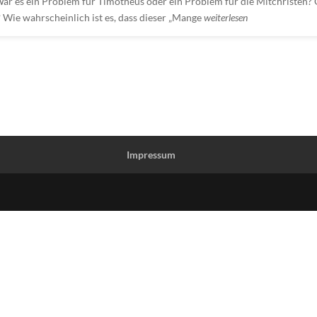
ar es ein Problem für Timotheus oder ein Problem für die Mitchristen? 
? Wie wahrscheinlich ist es, dass dieser „Mange
weiterlesen
Impressum