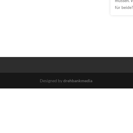
müssen. W
für beide
Designed by
drehbankmedia