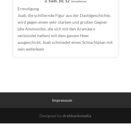
2. Sam. 10, 12
Jerusalemer
Ermutigung
Joab, die schillernde Figur aus der Davidgeschichte,
wird gegen einen sehr starken und großen Gegner
(die Ammoniter, die sich mit den Aramäern
verbündet hatten) mit dem ganzen Heer
ausgeschickt. Joab schmiedet einen Schlachtplan mit
sein
weiterlesen
Impressum
Designed by
drehbankmedia