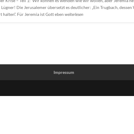
der Krise – Teil 1: Wir können es wenden wie wir wollen, aber Jeremia n
n Lügner! Die Jerusalemer übersetzt es deutlicher: „Ein Trugbach, dessen
t halten“. Für Jeremia ist Gott eben
weiterlesen
Impressum