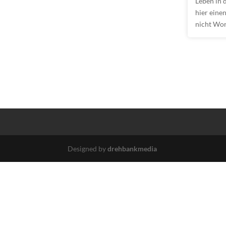
Leben in 
hier eine
nicht Wor
Designed by
drehbankmedia