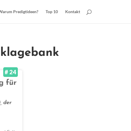
Warum Predigtideen?
Top 10
Kontakt
Anklagebank
# 24
g für
, der