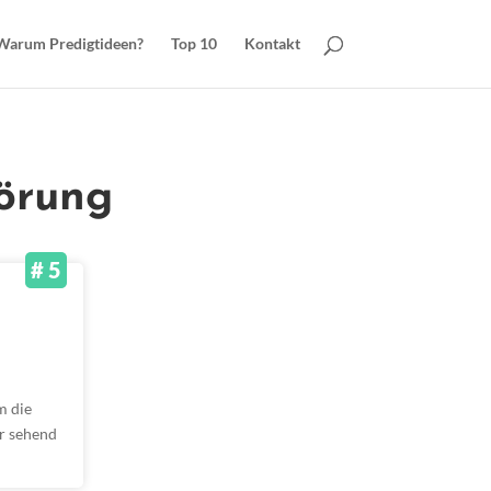
Warum Predigtideen?
Top 10
Kontakt
hörung
# 5
m die
er sehend