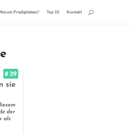
Warum Predigtideen?
Top 10
Kontakt
te
# 39
n sie
diesem
de der
r als