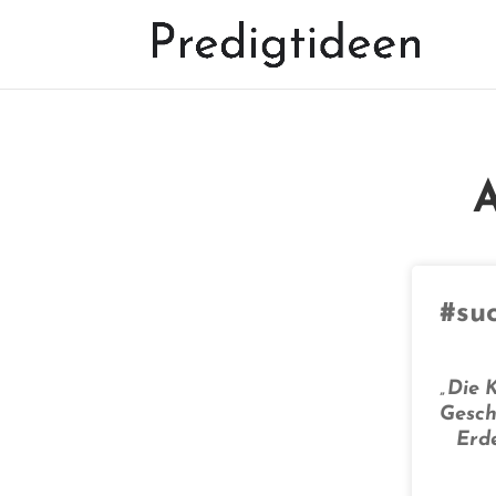
A
#suc
„Die 
Gesch
Erde