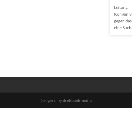
Leitung
Königin v
gegen das 
eine Such
Designed by
drehbankmedia