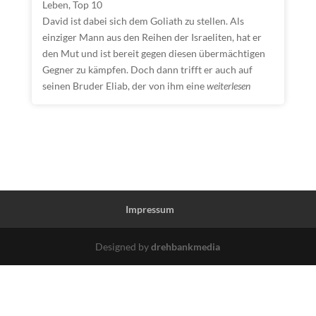
Leben
,
Top 10
David ist dabei sich dem Goliath zu stellen. Als
einziger Mann aus den Reihen der Israeliten, hat er
den Mut und ist bereit gegen diesen übermächtigen
Gegner zu kämpfen. Doch dann trifft er auch auf
seinen Bruder Eliab, der von ihm eine
weiterlesen
Impressum
Designed by
drehbankmedia