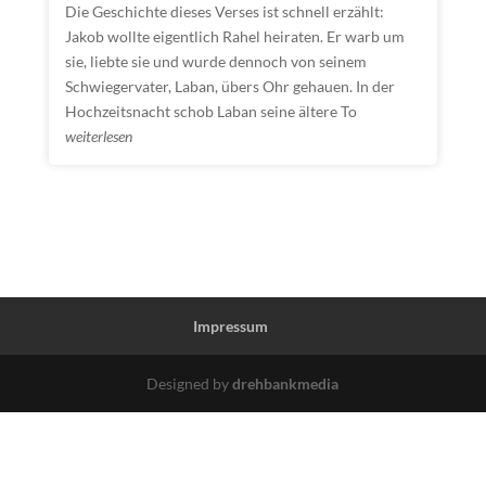
Die Geschichte dieses Verses ist schnell erzählt:
Jakob wollte eigentlich Rahel heiraten. Er warb um
sie, liebte sie und wurde dennoch von seinem
Schwiegervater, Laban, übers Ohr gehauen. In der
Hochzeitsnacht schob Laban seine ältere To
weiterlesen
Impressum
Designed by
drehbankmedia