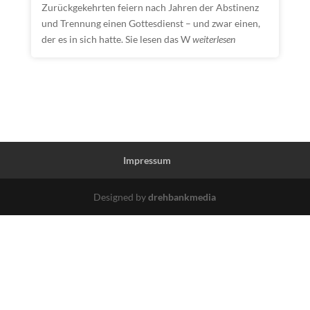
Zurückgekehrten feiern nach Jahren der Abstinenz
und Trennung einen Gottesdienst – und zwar einen,
der es in sich hatte. Sie lesen das W
weiterlesen
Impressum
Designed by
drehbankmedia