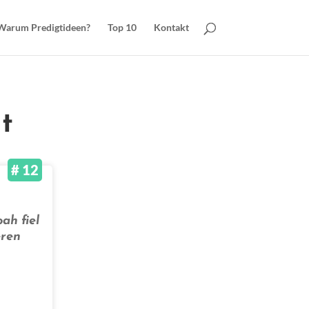
Warum Predigtideen?
Top 10
Kontakt
t
# 12
ah fiel
eren