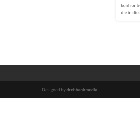
konfronti
die in di
Designed by
drehbankmedia