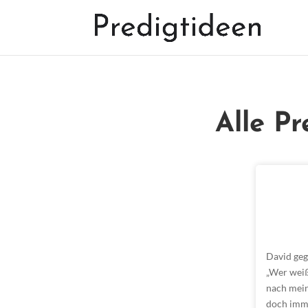
Alle P
David geg
„Wer weiß
nach mein
doch imm