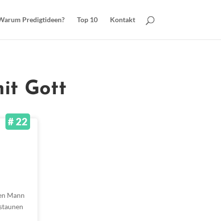
Warum Predigtideen?
Top 10
Kontakt
it Gott
# 22
inen Mann
 staunen