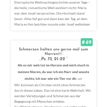
Eine typische Weihnachtsgeschichte unserer Tage –
die heile, romantische Welt existiert nicht: Maria
war dem Josef versprochen. Die Hochzeit stand
bevor. Alles lief gut und dann kam der Tag, an dem
Maria es ihm beichten musste oder Josef
weiterlesen
# 69
Schmerzen halten uns gerne mal zum
Narren￼
„Ps. 73, 21-22 “
Als es mir weh tat im Herzen und mich stach in
meinen Nieren, da war ich ein Narr und wusste
nichts; ich war wie ein Tier vor dir.
LUT
Wir kommen als Christen nicht ohne Schmerzen
durch dieses Leben. Das ist eine harte Wahrheit. Wir
werden Verletzungen und Schmerzen aus der
Begegnung mit Menschen erleben.
Konfliktsituationen, Streitereien und enttäuschte