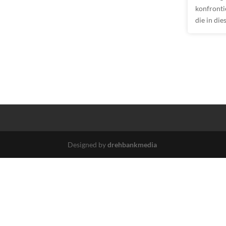
konfronti
die in di
Designed by
drehbankmedia